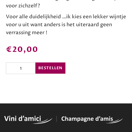
voor zichzelf?
Voor alle duidelijkheid …ik kies een lekker wijntje
voor u uit want anders is het uiteraard geen
verrassing meer !
€
20,00
Blind
BESTELLEN
date
met
een
wijntje
voor
Valentijn
aantal