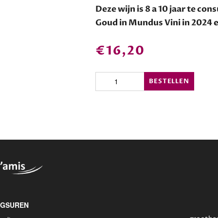
Deze wijn is 8 a 10 jaar te c
Goud in Mundus Vini in 2024 
€
16,20
Valpolicella
BESTELLEN
Ripasso
superiore
DOC
van
Beatrice
aantal
NGSUREN