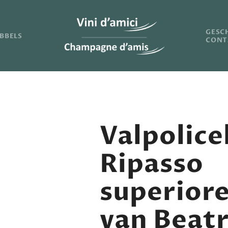
GESC
BBELS
CONT
Valpolice
Ripasso
superior
van Beatr