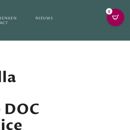
0
HENKEN
NIEUWS
ACT
lla
e DOC
ice