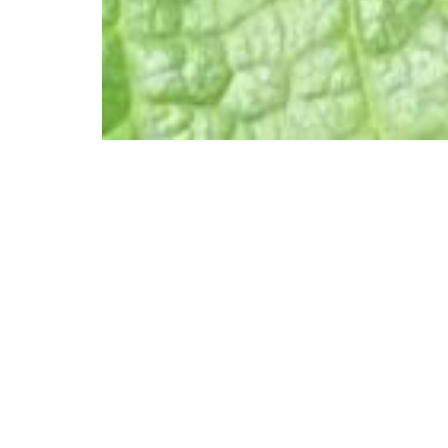
BEKIJK HI
Producte
zoeken