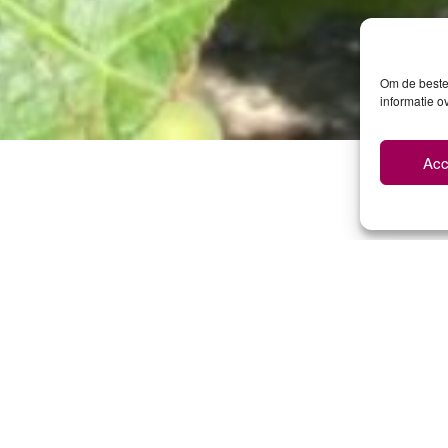
Om de beste 
informatie o
Acc
ONS AANBOD
ER AL ONZE WIJNEN, CHAMP
n